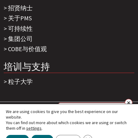
招贤纳士
关于PMS
可持续性
集团公司
COBE与价值观
培训与支持
粒子大学
网站导航
网站免责声明
第三方隐私声明
隐私
我们能为您做些什么？
We are using cookies to give you the best experience on our
声明
法律
© 2026 - Particle Measuring Systems隶属
website.
You can find out more about which cookies we are using or switch
于思百吉集团
them off in
settings
.