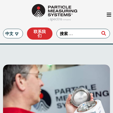
Main Navigation
Skip to content
联系我
Search for:
中文
们