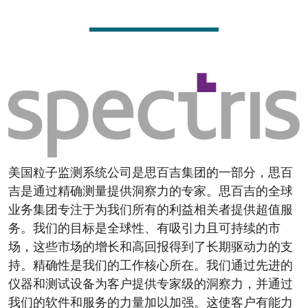
美国粒子监测系统公司是思百吉集团的一部分，思百
吉是通过精确测量提供洞察力的专家。思百吉的全球
业务集团专注于为我们所有的利益相关者提供超值服
务。我们的目标是全球性、有吸引力且可持续的市
场，这些市场的增长和高回报得到了长期驱动力的支
持。精确性是我们的工作核心所在。我们通过先进的
仪器和测试设备为客户提供专家级的洞察力，并通过
我们的软件和服务的力量加以加强。这使客户有能力